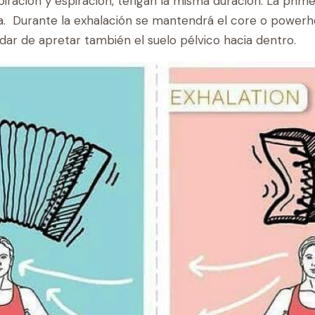
spiración y espiración, tengan la misma duración. La primer
ca. Durante la exhalación se mantendrá el core o powe
vidar de apretar también el suelo pélvico hacia dentro.