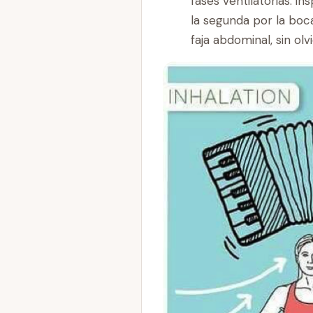
fases ventilatorias: in
la segunda por la bo
faja abdominal, sin ol