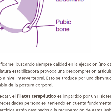
icarse, buscando siempre calidad en la ejecución (¡no can
ulatura estabilizadora provoca una descompresión articul
o a nivel intervertebral. Esto se traduce por una disminu
ble de la postura corporal.
secas”, el
Pilates terapéutico
es impartido por un Fisiot
s necesidades personales, teniendo en cuenta fundamenta
jercicios están destinados a la recuperación de estas le