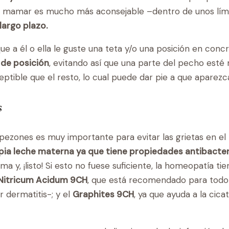
 de mamar es mucho más aconsejable –dentro de unos lím
largo plazo.
e a él o ella le guste una teta y/o una posición en con
 de posición
, evitando así que una parte del pecho esté
tible que el resto, lo cual puede dar pie a que aparezca
s
pezones es muy importante para evitar las grietas en el
opia leche materna ya que tiene propiedades antibacte
a y, ¡listo! Si esto no fuese suficiente, la homeopatía t
Nitricum Acidum 9CH
, que está recomendado para todo t
 dermatitis-; y el
Graphites 9CH
, ya que ayuda a la cic