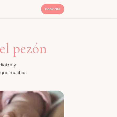
Pedir cita
 el pezón
diatra y
o que muchas