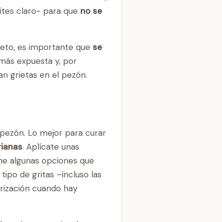
ites claro- para que
no se
creto, es importante que
se
 más expuesta y, por
n grietas en el pezón.
 pezón. Lo mejor para curar
rianas
. Aplícate unas
iene algunas opciones que
ipo de gritas –incluso las
atrización cuando hay