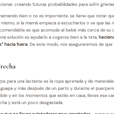
ccionar, creando futuras probabilidades para sufrir grieta
á mamando bien o no es importante, se tiene que notar qu
o mismo, si la mamá empieza a escucharlos o ve que las m
ecomendable es que acomode al bebé más cerca de su c
na solución es ayudarlo a cogerse bien a la teta,
haciend
s” hacia fuera
. De este modo, nos aseguraremos de que 
trecha
s para una lactante es la ropa apretada y de materiales 
 guapa y más después de un parto y durante el puerperio
sible y en los momentos que estés en casa, lleves esa c
cha y está un poco desgastada.
 que no lleves sujetadores muy apretados
–aunque se