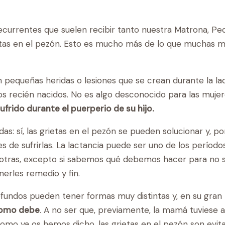
ecurrentes que suelen recibir tanto nuestra Matrona, Pe
etas en el pezón. Esto es mucho más de lo que muchas m
n pequeñas heridas o lesiones que se crean durante la la
s recién nacidos. No es algo desconocido para las muje
ufrido durante el puerperio de su hijo.
s: sí, las grietas en el pezón se pueden solucionar y, p
de sufrirlas. La lactancia puede ser uno de los período
osotras, excepto si sabemos qué debemos hacer para no su
erles remedio y fin.
fundos pueden tener formas muy distintas y, en su gran
como debe
. A no ser que, previamente, la mamá tuviese 
omo ya os hemos dicho, las grietas en el pezón son evit