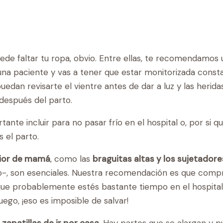
ede faltar tu ropa, obvio. Entre ellas, te recomendamos
r una paciente y vas a tener que estar monitorizada cons
edan revisarte el vientre antes de dar a luz y las herida
después del parto.
nte incluir para no pasar frío en el hospital o, por si qu
s el parto.
rior de mamá
, como las
braguitas altas y los sujetadore
o-, son esenciales. Nuestra recomendación es que comp
 que probablemente estés bastante tiempo en el hospital 
uego, ¡eso es imposible de salvar!
 zapatillas de ir por casa
. Hay partos que se alargan y 