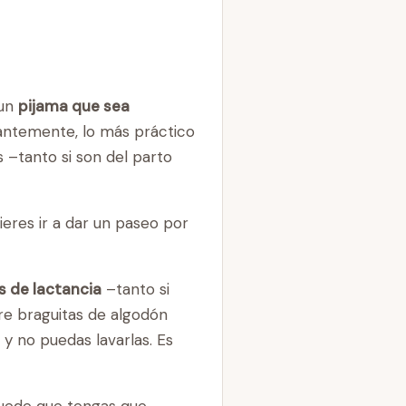
 un
pijama que sea
tantemente, lo más práctico
s –tanto si son del parto
ieres ir a dar un paseo por
s de lactancia
–tanto si
re braguitas de algodón
y no puedas lavarlas. Es
puede que tengas que