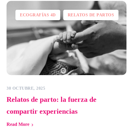
ECOGRAFÍAS 4D
RELATOS DE PARTOS
30 OCTUBRE, 2025
Relatos de parto: la fuerza de
compartir experiencias
Read More