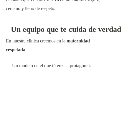
cercano y lleno de respeto.
Un equipo que te cuida de verdad
En nuestra clínica creemos en la
maternidad
respetada
:
Un modelo en el que tú eres la protagonista.
Donde cada decisión se toma contigo y no por ti.
Donde el bienestar físico y emocional de la madre
y del bebé es lo más importante.
Por eso trabajamos con un
equipo multidisciplinar
:
ginecólogos, obstetras, pediatras, matronas y